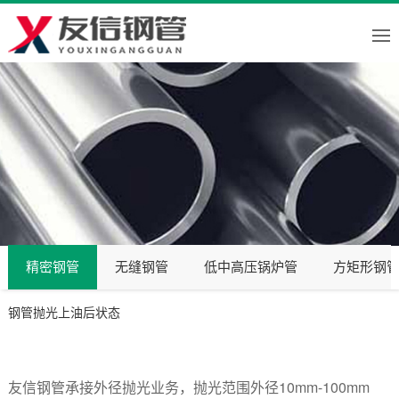
精密钢管
无缝钢管
低中高压锅炉管
方矩形钢
钢管抛光上油后状态
友信钢管承接外径抛光业务，抛光范围外径10mm-100mm