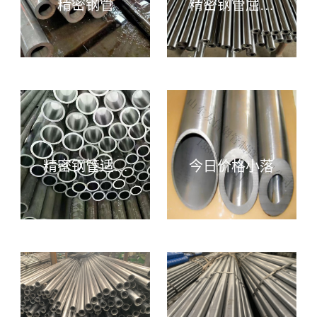
精密钢管
精密钢管屈服
点
精密钢管适用
今日价格小落
于机械制造、
液压设备汽车
配件等有特殊
尺寸精度和高
表面质量的产
品