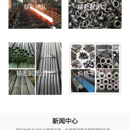
穿孔热轧
精密钢管切割
下料
精密钢管2月28
价格平稳，备
库存表
料充足，定单
可保证工期
新闻中心