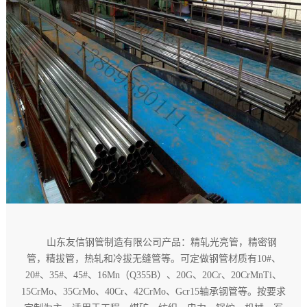
山东友信钢管制造有限公司产品：精轧光亮管，精密钢
管，精拔管，热轧和冷拔无缝管等。可定做钢管材质有10#、
20#、35#、45#、16Mn（Q355B）、20G、20Cr、20CrMnTi、
15CrMo、35CrMo、40Cr、42CrMo、Gcr15轴承钢管等。按要求