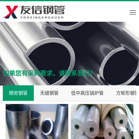
如果您有采购要求，请联系我们！
精密钢管
无缝钢管
低中高压锅炉管
方矩形钢