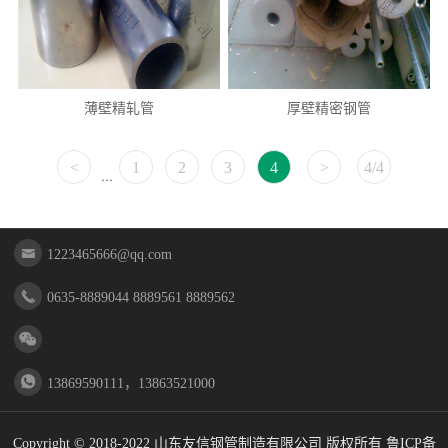
薄壁精轧管
厚壁精密钢管
<
1
2
3
4
>
4/4
···
1223465666@qq.com
0635-8889044 8889561 8889562
13869590111，13863521000
Copyright © 2018-2022 山东友信钢管制造有限公司 版权所有
鲁ICP备