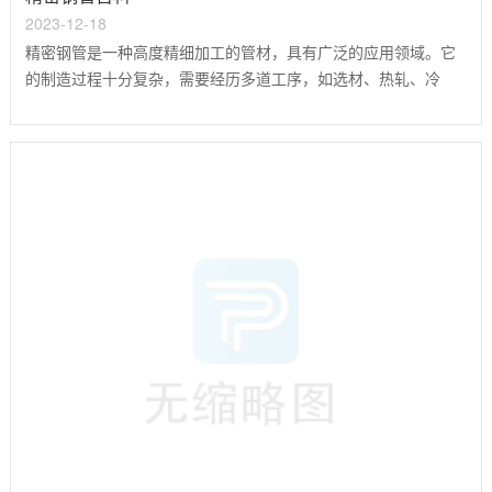
2023-12-18
精密钢管是一种高度精细加工的管材，具有广泛的应用领域。它
的制造过程十分复杂，需要经历多道工序，如选材、热轧、冷
拉、酸洗、退火等。精密钢管以其优异的性能和可靠的质量，在
机械制造、汽车工业、航空航天等领域中扮演着重要的角色。首
先，精密钢管的材料选择非常关键。它可以使用各种不同的材
料，如碳钢、合金钢、不锈