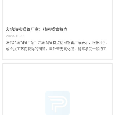
友信精密钢管厂家：精密钢管特点
2023-10-11
友信精密钢管厂家：精密钢管特点精密钢管厂家表示，根据冷扎
或冷拔工艺而获得的钢管，里外壁无氧化层，能够承受一般的工
作压力，无泄漏，一般的精密钢管被大量运用于：高端数控机
床、仪器设备、汽缸、液压缸等地方，与一般热轧钢管对比，优
点显而易见。精轧管加工精度高，偏差小的优点就表现在高精
密，一般钢管用在