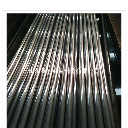
亮拔制--软性BKW(+LC)最终热处理后，进行微小变形的冷拔，继
续进行再加工时钢管允许在一定界限内冷变形(弯、扩口)光亮拔
(轧)制--去应力退火BKS(+Sra)终冷成型后，进行一次消除内应力
热处理，钢管可以在