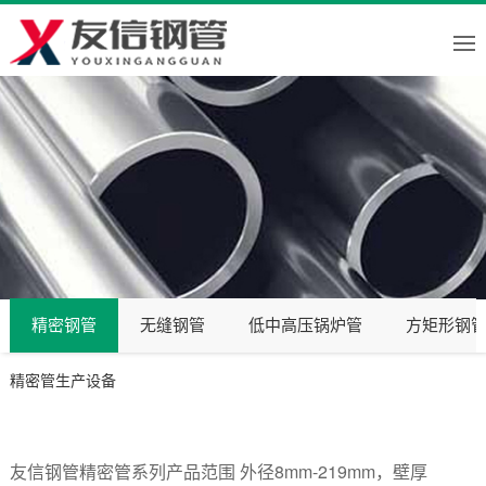
精密钢管
无缝钢管
低中高压锅炉管
方矩形钢
精密管生产设备
友信钢管精密管系列产品范围 外径8mm-219mm，壁厚