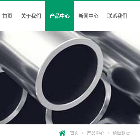
首页
关于我们
产品中心
新闻中心
联系我们
首页
>
产品中心
>
精密钢管