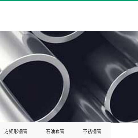
方矩形钢管
石油套管
不锈钢管