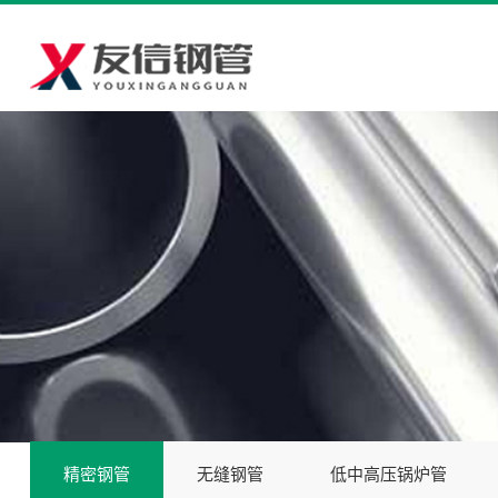
精密钢管
无缝钢管
低中高压锅炉管